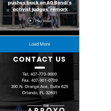
pushes back on AG Bondi’s
‘activist judges’ remark
Play Video
Load More
CONTACT
US
Tel.
407-770-9000
Fax.
407-901-0709
390 N. Orange Ave, Suite 625
Orlando, FL 32801